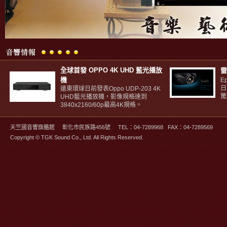
全球首發 OPPO 4K UHD 藍光播放
雷
機
E
日
遠東環球日前發表Oppo UDP-203 4K
驚
UHD藍光播放機，影像規格達到
3840x2160/60p最高4K規格。
Lazer
Epilasyon
天竺國音響旗艦館 彰化市民族路456號 TEL：04-7289968 FAX：04-7289569
İstanbul
Kıl
Copyright © TGK Sound Co., Ltd. All Rights Reserved.
Dönmesi
Tedavisi
Dudak
Dolgusu
Ankara